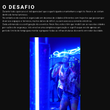
O DESAFIO
Durante todo o percurso é indispensável que os participantes mantenham o espírito Neon e se sintam
dentro do tema luminoso.
No entanto este evento é organizado em dezenas de cidades diferentes com trajectos que passam por
diversos espaços e terrenos, muitos deles de difícil, ou sem acesso a corrente eléctrica.
Dada a dimensão e a configuração dos eventos Neon Run, estes têm que imobilizar as ruas das cidades
por razões de segurança. Isto envolve uma complexa organização e significa que existe apenas um
período limite de tempo para montar e preparar todas as infraestruturas do evento em redor da cidade.