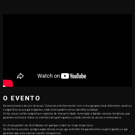
O EVENTO
Desenvolvemos de raiz diversas ‘Zonas de entretenimento’ com vista a proporcionar diferentes cenários
e experiências aos participantes, onde estes podem correr, caminhar ou dançar.
Estas zonas estão completas e repletas de interactividade, iluminação e bandas sonoras temáticas, que
garantem estimular todos os sentidos dos participantes criando memórias únicas e memoráveis.
As Zonas podem ser distribuídas em qualquer ordem ao longo do percurso.
Desta forma existem sempre experiências novas que entretêm frequentemente os participantes e que
garantem que este será um evento inesquecível.