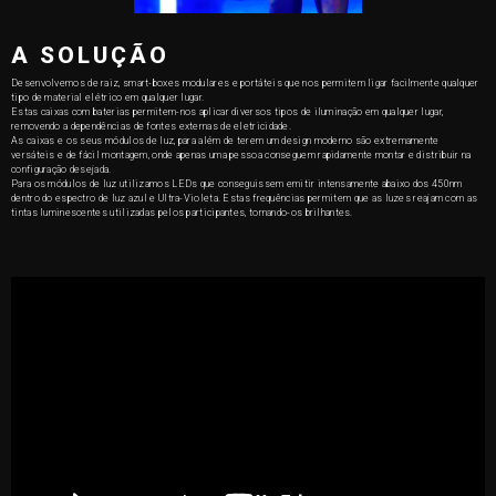
A SOLUÇÃO
Desenvolvemos de raiz, smart-boxes modulares e portáteis que nos permitem ligar facilmente qualquer
tipo de material elétrico em qualquer lugar.
Estas caixas com baterias permitem-nos aplicar diversos tipos de iluminação em qualquer lugar,
removendo a dependências de fontes externas de eletricidade.
As caixas e os seus módulos de luz, para além de terem um design moderno são extremamente
versáteis e de fácil montagem, onde apenas uma pessoa conseguem rapidamente montar e distribuir na
configuração desejada.
Para os módulos de luz utilizamos LEDs que conseguissem emitir intensamente abaixo dos 450nm
dentro do espectro de luz azul e Ultra-Violeta. Estas frequências permitem que as luzes reajam com as
tintas luminescentes utilizadas pelos participantes, tornando-os brilhantes.