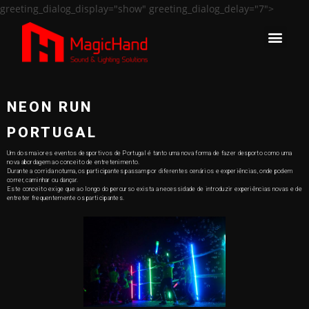
greeting_dialog_display="show" greeting_dialog_delay="7">
NEON RUN
PORTUGAL
Um dos maiores eventos desportivos de Portugal é tanto uma nova forma de fazer desporto como uma
nova abordagem ao conceito de entretenimento.
Durante a corrida noturna, os participantes passam por diferentes cenários e experiências, onde podem
correr, caminhar ou dançar.
Este conceito exige que ao longo do percurso exista a necessidade de introduzir experiências novas e de
entreter frequentemente os participantes.