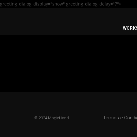
greeting_dialog_display="show" greeting_dialog_delay="7">
WORK
Termos e Cond
© 2024 MagicHand