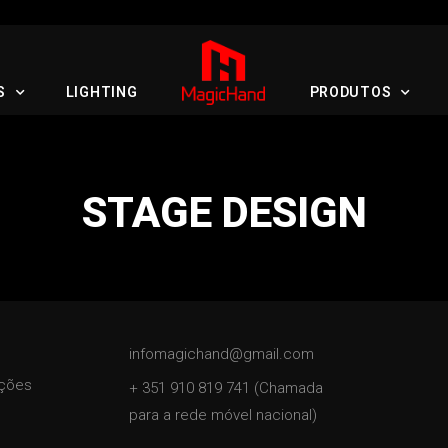
S
LIGHTING
PRODUTOS
STAGE DESIGN
infomagichand@gmail.com
ições
+ 351 910 819 741 (Chamada
para a rede móvel nacional)