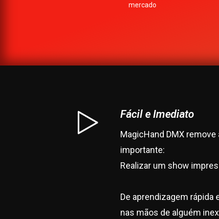
mercado
Compatível com todas as marcas, modelos
e tipos de robótica DMX existentes.
Fácil e Imediato
Moving heads, Focos LED, Máquinas de fumo,
Paineis LED/Video Wall, Dimmers, etc..
MagicHand DMX remove a 
importante:
Realizar um show impres
De aprendizagem rápida e f
nas mãos de alguém inex