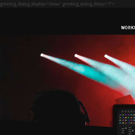
greeting_dialog_display="show" greeting_dialog_delay="7">
WORK