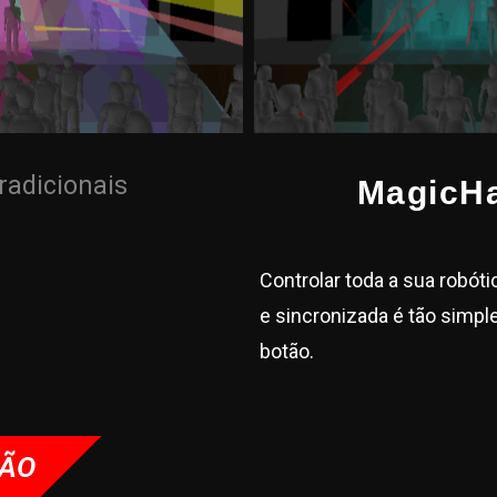
radicionais
MagicH
Controlar toda a sua robót
e sincronizada é tão simp
botão.
ÇÃO