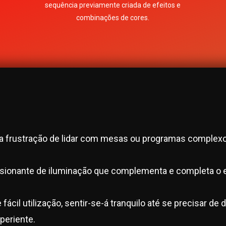
sequência previamente criada de efeitos e
combinações de cores.
Ambientes base que em conjunção com os
efeitos permitem mais de 20,000
combinações possíveis.
frustração de lidar com mesas ou programas complexos
sionante de iluminação que complementa e completa o 
ácil utilização, sentir-se-á tranquilo até se precisar de 
periente.