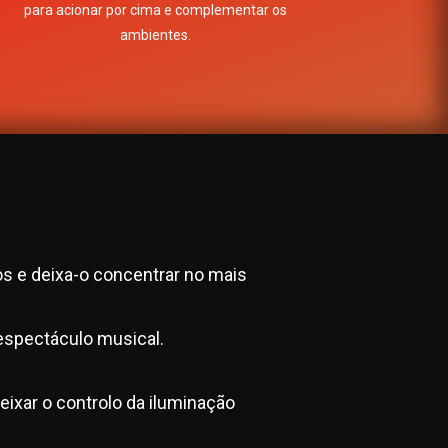
para acionar por cima e complementar os
ambientes.
Efeitos como; Strobes, Blackout, posições
para apontar para DJ/músicos/bola de
espelhos/objectos decorativos e outros à
escolha. Tudo facilmente ativável por botões,
no monitor/teclado através de smartphone
ou tablet ligados por wireless ou qualquer tipo
 e deixa-o concentrar no mais
de controladores e periféricos MIDI.
espectáculo musical.
deixar o controlo da iluminação