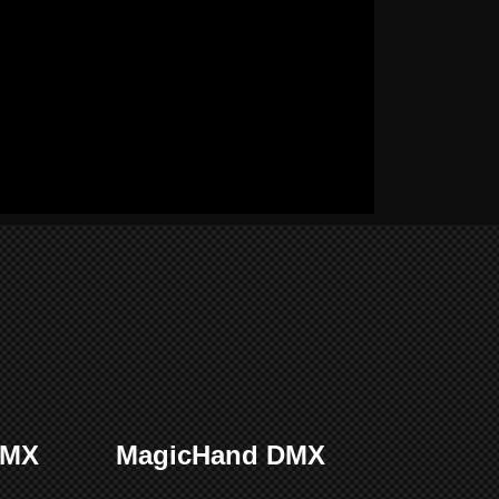
DMX
MagicHand DMX