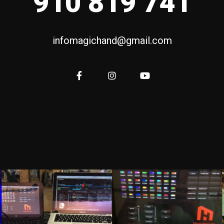
910 819 741
infomagichand@gmail.com