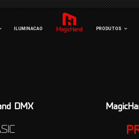
ILUMINACAO
PRODUTOS
and DMX
MagicH
SIC
P