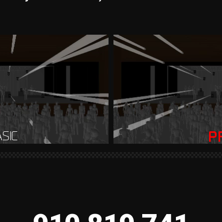
SIC
P