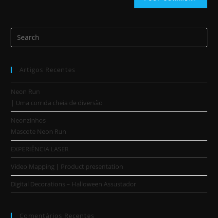
Artigos Recentes
Neon Run
| Uma corrida cheia de diversão
Neonzinhos
Mascote Neon Run
EXPERIÊNCIA LASER
Video Mapping | Product presentation
Digital Decorations – Halloween Assustador
Comentários Recentes