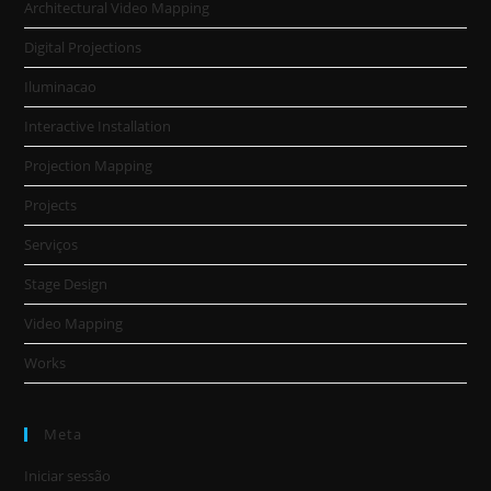
Architectural Video Mapping
Digital Projections
Iluminacao
Interactive Installation
Projection Mapping
Projects
Serviços
Stage Design
Video Mapping
Works
Meta
Iniciar sessão