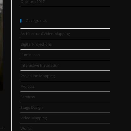
Outubro 2017
Categorias
Architectural Video Mapping
Digital Projections
Iluminacao
Interactive Installation
Projection Mapping
Projects
Serviços
Stage Design
Video Mapping
Works