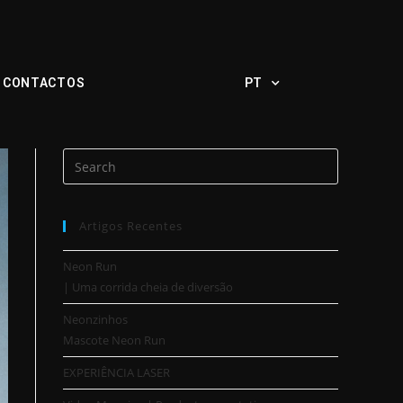
CONTACTOS
PT
Artigos Recentes
Neon Run
| Uma corrida cheia de diversão
Neonzinhos
Mascote Neon Run
EXPERIÊNCIA LASER