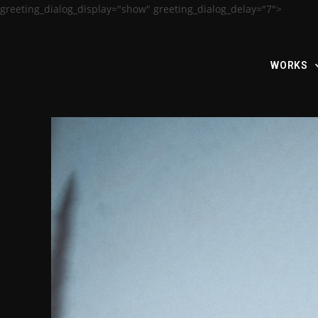
greeting_dialog_display="show" greeting_dialog_delay="7">
WORKS