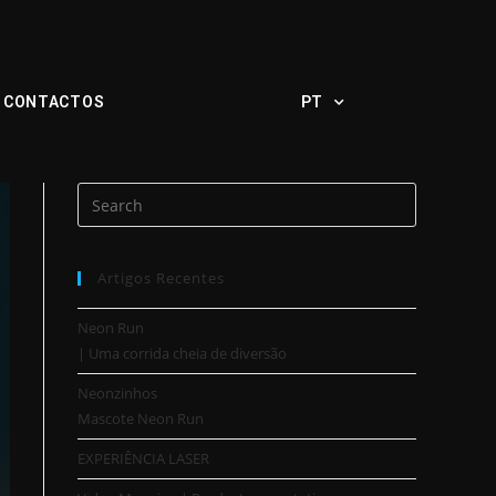
CONTACTOS
PT
Artigos Recentes
Neon Run
| Uma corrida cheia de diversão
Neonzinhos
Mascote Neon Run
EXPERIÊNCIA LASER