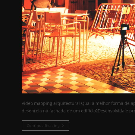
Video mapping arquitectural Qual a melhor forma de a
desenrola na fachada de um edifício?Desenvolvida e p
Continue Reading