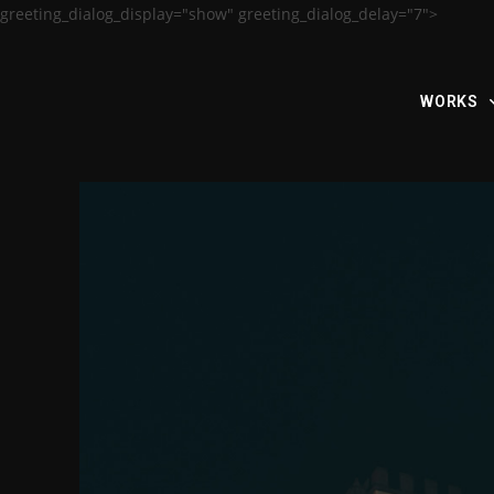
greeting_dialog_display="show" greeting_dialog_delay="7">
WORKS