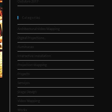
Outubro 2017
Categorias
Architectural Video Mapping
Digital Projections
Iluminacao
Interactive Installation
Projection Mapping
Projects
Serviços
Stage Design
Video Mapping
Works