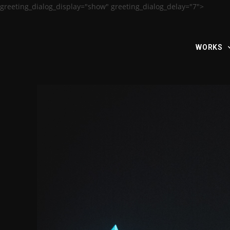
greeting_dialog_display="show" greeting_dialog_delay="7">
WORKS