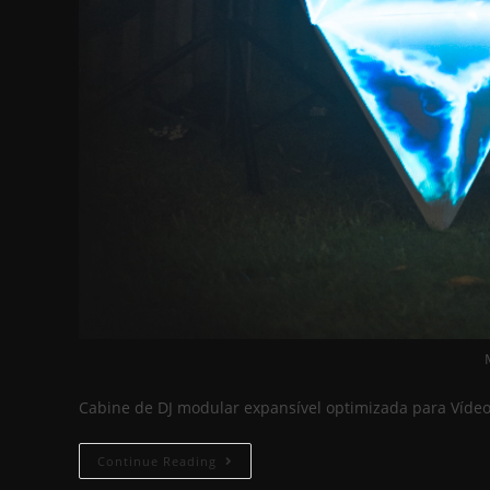
Cabine de DJ modular expansível optimizada para Víd
Continue Reading