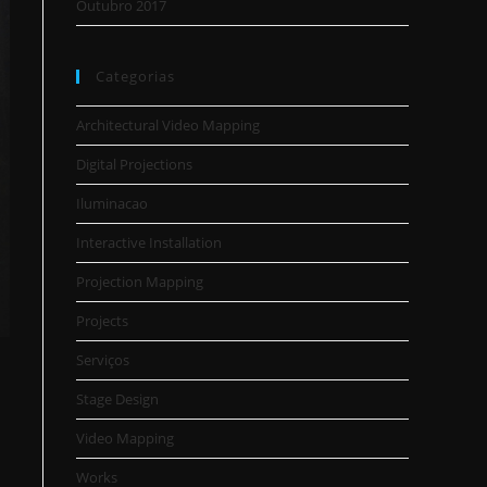
Outubro 2017
Categorias
Architectural Video Mapping
Digital Projections
Iluminacao
Interactive Installation
Projection Mapping
Projects
Serviços
Stage Design
Video Mapping
Works