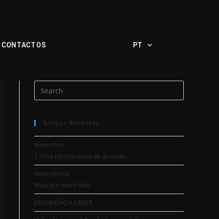
CONTACTOS
PT
Artigos Recentes
Neon Run
| Uma corrida cheia de diversão
Neonzinhos
Mascote Neon Run
EXPERIÊNCIA LASER